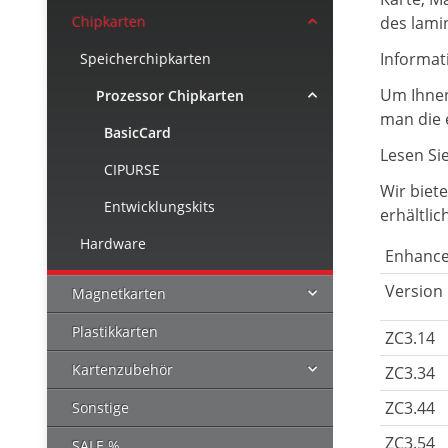
Chipkarten
des lami
Informat
Speicherchipkarten
Um Ihnen
Prozessor Chipkarten
man die 
BasicCard
Lesen Si
CIPURSE
Wir biet
Entwicklungskits
erhältlich
Hardware
Enhance
Version
Magnetkarten
Plastikkarten
ZC3.14
Kartenzubehör
ZC3.34
ZC3.44
Sonstige
ZC3.54
SALE %