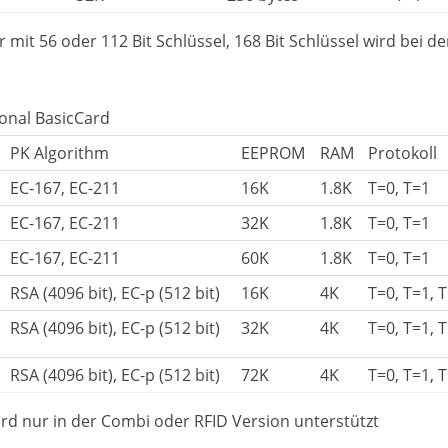
 mit 56 oder 112 Bit Schlüssel, 168 Bit Schlüssel wird bei 
ional BasicCard
PK Algorithm
EEPROM
RAM
Protokoll
EC-167, EC-211
16K
1.8K
T=0, T=1
EC-167, EC-211
32K
1.8K
T=0, T=1
EC-167, EC-211
60K
1.8K
T=0, T=1
RSA (4096 bit), EC-p (512 bit)
16K
4K
T=0, T=1, 
RSA (4096 bit), EC-p (512 bit)
32K
4K
T=0, T=1, 
RSA (4096 bit), EC-p (512 bit)
72K
4K
T=0, T=1, 
ird nur in der Combi oder RFID Version unterstützt