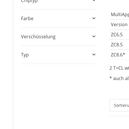
Chiptyp
MultiApp
Farbe
Version
ZC6.5
Verschüsselung
ZC8.5
Typ
ZC8.6*
2 T=CL w
* auch a
Sortier