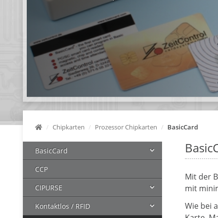
Chipkarten
Prozessor Chipkarten
BasicCard
Basic
BasicCard
CCP
Mit der 
CIPURSE
mit minim
Wie bei a
Kontaktlos / RFID
Karte, Ma