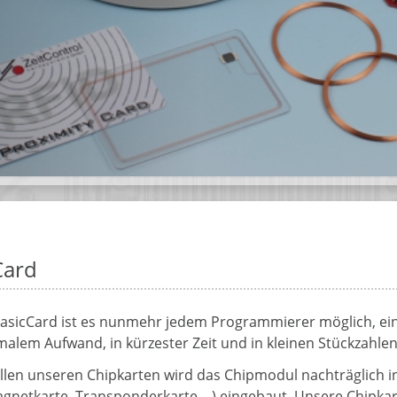
Card
BasicCard ist es nunmehr jedem Programmierer möglich, e
alem Aufwand, in kürzester Zeit und in kleinen Stückzahlen 
llen unseren Chipkarten wird das Chipmodul nachträglich in e
gnetkarte, Transponderkarte,...) eingebaut. Unsere Chipkar