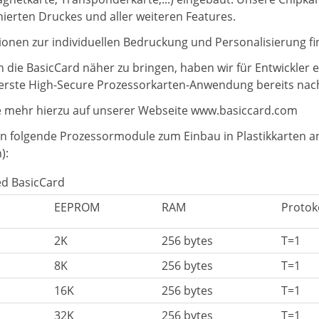
nierten Druckes und aller weiteren Features.
ionen zur individuellen Bedruckung und Personalisierung f
 die BasicCard näher zu bringen, haben wir für Entwickler
erste High-Secure Prozessorkarten-Anwendung bereits nac
e mehr hierzu auf unserer Webseite
www.basiccard.com
en folgende Prozessormodule zum Einbau in Plastikkarten an
):
d BasicCard
EEPROM
RAM
Protok
2K
256 bytes
T=1
8K
256 bytes
T=1
16K
256 bytes
T=1
32K
256 bytes
T=1