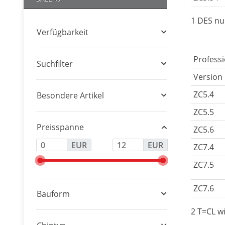
1 DES nur
Verfügbarkeit
Profess
Suchfilter
Version
ZC5.4
Besondere Artikel
ZC5.5
Preisspanne
ZC5.6
EUR
EUR
ZC7.4
ZC7.5
ZC7.6
Bauform
2 T=CL w