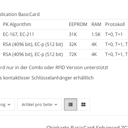
lication BasicCard
PK Algorithm
EEPROM
RAM
Protokoll
EC-167, EC-211
31K
1.5K
T=0, T=1
RSA (4096 bit), EC-p (512 bit)
32K
4K
T=0, T=1, 
RSA (4096 bit), EC-p (512 bit)
72K
4K
T=0, T=1, 
ird nur in der Combi oder RFID Version unterstützt
ls kontaktloser Schlüsselanhänger erhältlich
ung
Artikel pro Seite
Chipkarte BasicCard Enhanced ZC