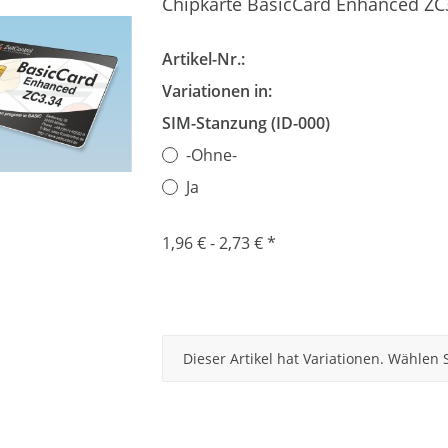
Chipkarte BasicCard Enhanced ZC
Artikel-Nr.:
Variationen in:
SIM-Stanzung (ID-000)
-Ohne-
Ja
1,96 € -
2,73 €
*
x
Dieser Artikel hat Variationen. Wählen 