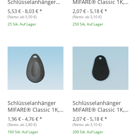
Schlüsselanhänger
MIFARE® Classic 1K,
MIFARE® Classic 1K +
Epoxy
5,53 € -
8,03 €
*
2,07 € -
5,18 €
*
EM4200, Epoxy
(Netto: ab 5,50 €)
(Netto: ab 3,10 €)
25 Stk. Auf Lager
250 Stk. Auf Lager
Schlüsselanhänger
Schlüsselanhänger
MIFARE® Classic 1K,
MIFARE® Classic 1K,
Plastik
Polyamid
1,96 € -
4,76 €
*
2,07 € -
5,18 €
*
(Netto: ab 2,80 €)
(Netto: ab 3,10 €)
160 Stk. Auf Lager
200 Stk. Auf Lager