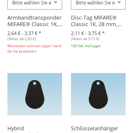
Bitte wählen Sie eine Variation.
Bitte wählen Sie eine Vari
Armbandtransponder
Disc-Tag MIFARE®
MIFARE® Classic 1K,
Classic 1K, 28 mm,
Silikon
Plastik
2,64 € -
3,37 €
*
2,11 € -
3,75 €
*
(Netto: ab 2,83 €)
(Netto: ab 3,15 €)
Momentan nicht am Lager / wird
100 Stk. Auf Lager
für Sie produziert
Hybrid
Schlüsselanhänger