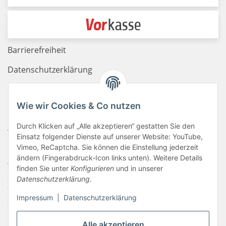
Barrierefreiheit
Datenschutzerklärung
Haftungsausschluss
Wie wir Cookies & Co nutzen
Newsletter
Durch Klicken auf „Alle akzeptieren“ gestatten Sie den
AGB
Einsatz folgender Dienste auf unserer Website: YouTube,
Kontakt
Vimeo, ReCaptcha. Sie können die Einstellung jederzeit
ändern (Fingerabdruck-Icon links unten). Weitere Details
Widerrufsrecht
finden Sie unter
Konfigurieren
und in unserer
Datenschutzerklärung
.
Zahlungsinformationen
Impressum
|
Datenschutzerklärung
Sitemap
Liefer- & Versandkosten
Alle akzeptieren