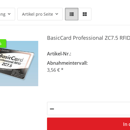
ung
Artikel pro Seite
BasicCard Professional ZC7.5 RFI
%
Artikel-Nr.:
Abnahmeintervall:
3,56 €
*
In