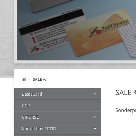
SALE %
SALE 
BasicCard
CCP
Sonderpr
CIPURSE
Kontaktlos / RFID