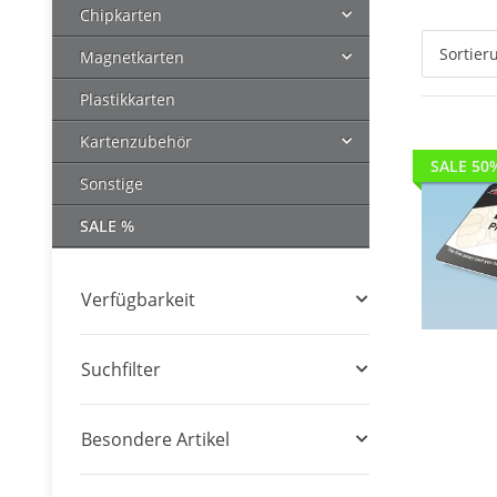
Chipkarten
Sortier
Magnetkarten
Plastikkarten
Kartenzubehör
SALE 50
Sonstige
SALE %
Verfügbarkeit
Suchfilter
Besondere Artikel