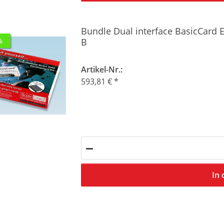
Bundle Dual interface BasicCard E
B
%
Artikel-Nr.:
593,81 €
*
In