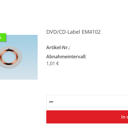
DVD/CD-Label EM4102
%
Artikel-Nr.:
Abnahmeintervall:
1,01 €
In