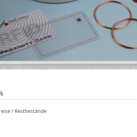
%
eise / Restbestände