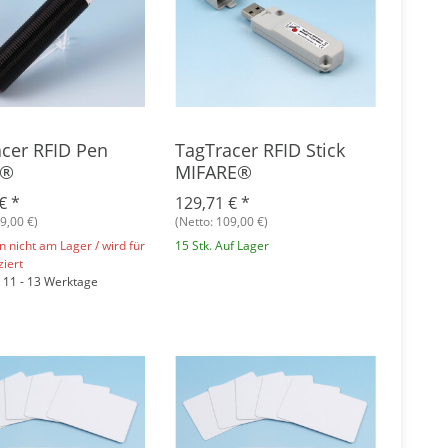
cer RFID Pen
TagTracer RFID Stick
e®
MIFARE®
 €
*
129,71 €
*
9,00 €)
(Netto: 109,00 €)
nicht am Lager / wird für
15 Stk. Auf Lager
ziert
: 11 - 13 Werktage