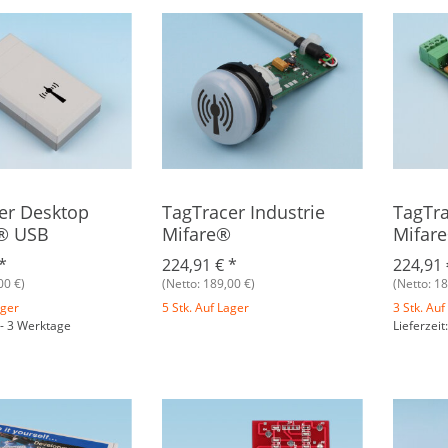
er Desktop
TagTracer Industrie
TagTra
® USB
Mifare®
Mifare
485
*
224,91 €
*
224,91
00 €)
(Netto: 189,00 €)
(Netto: 18
ager
5 Stk. Auf Lager
3 Stk. Auf
1 - 3 Werktage
Lieferzeit