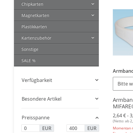
Chipkarten
Magnetkarten
Plastikkarten
Kartenzubehör
Sonstige
SALE %
Armband
Verfügbarkeit
Bitte w
Besondere Artikel
Armban
MIFARE®
Silikon
2,64 € -
3
Preisspanne
(Netto: ab 2
EUR
EUR
Momentan ni