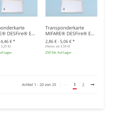
ponderkarte
Transponderkarte
E® DESFire® EV1
MIFARE® DESFire® EV1
8K
-
4,46 €
*
2,86 € -
5,06 €
*
 3,25 €)
(Netto: ab 3,50 €)
Auf Lager
250 Stk. Auf Lager
1
2
Artikel 1 - 20 von 25