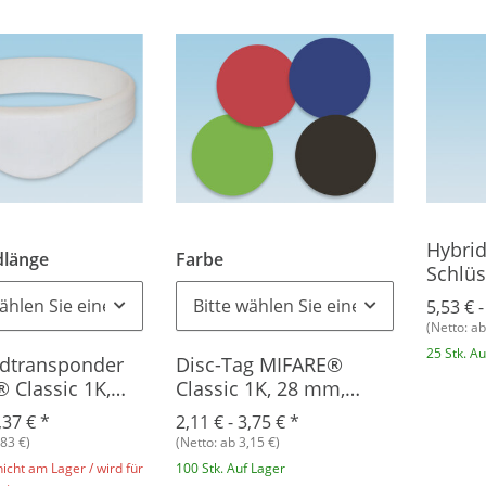
Hybri
länge
Farbe
Schlü
MIFARE
ählen Sie eine Variation.
Bitte wählen Sie eine Variation.
5,53 € 
EM420
(Netto: ab
25 Stk. A
dtransponder
Disc-Tag MIFARE®
 Classic 1K,
Classic 1K, 28 mm,
Plastik
,37 €
*
2,11 € -
3,75 €
*
,83 €)
(Netto: ab 3,15 €)
cht am Lager / wird für
100 Stk. Auf Lager