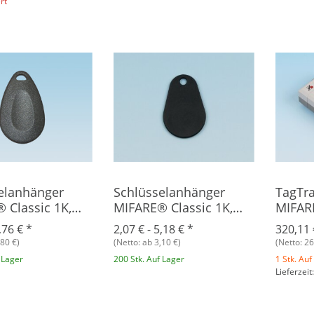
rt
elanhänger
Schlüsselanhänger
TagTr
 Classic 1K,
MIFARE® Classic 1K,
MIFAR
Polyamid
,76 €
*
2,07 € -
5,18 €
*
320,11
,80 €)
(Netto: ab 3,10 €)
(Netto: 26
 Lager
200 Stk. Auf Lager
1 Stk. Auf
Lieferzeit