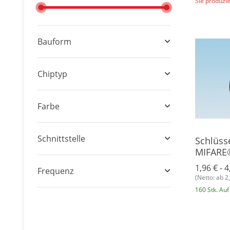
Sie produzie
Bauform
Chiptyp
Farbe
Schnittstelle
Schlüss
MIFARE®
Plastik
1,96 € -
4
Frequenz
(Netto: ab 2
160 Stk. Auf