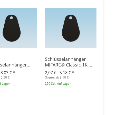
d
Schlüsselanhänger
sselanhänger
MIFARE® Classic 1K,
® Classic 1K +
Epoxy
-
8,03 €
*
2,07 € -
5,18 €
*
0, Epoxy
 5,50 €)
(Netto: ab 3,10 €)
uf Lager
250 Stk. Auf Lager