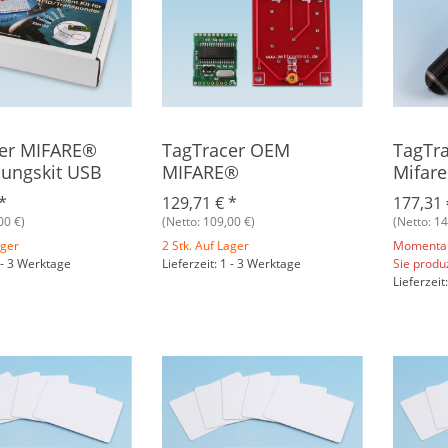
er MIFARE®
TagTracer OEM
TagTra
lungskit USB
MIFARE®
Mifar
*
129,71 €
*
177,31
00 €)
(Netto: 109,00 €)
(Netto: 14
ager
2 Stk. Auf Lager
Momentan 
1 - 3 Werktage
Lieferzeit: 1 - 3 Werktage
Sie produ
Lieferzeit