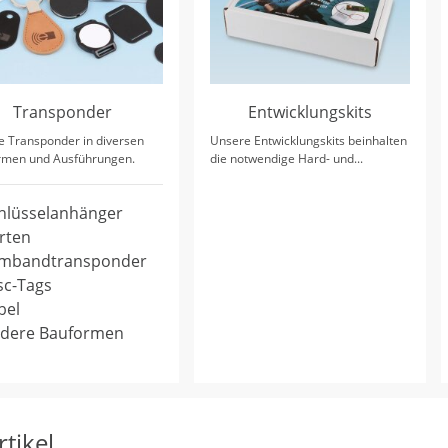
Transponder
Entwicklungskits
e Transponder in diversen
Unsere Entwicklungskits beinhalten
rmen und Ausführungen.
die notwendige Hard- und...
hlüsselanhänger
rten
mbandtransponder
sc-Tags
bel
dere Bauformen
tikel