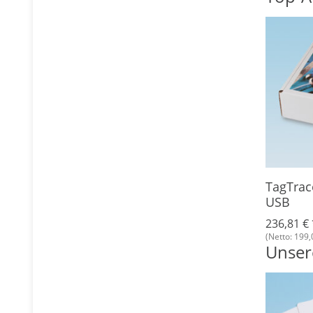
E®
BasicCard Professional ZC7.5
TagTrac
RFID
USB
6,41 € -
7,72 €
*
236,81 €
(Netto: ab 5,99 €)
(Netto: 199,
Unsere