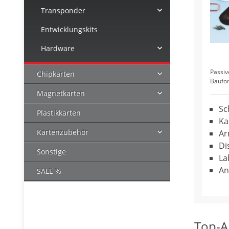
Transponder
Entwicklungskits
Hardware
Passiv
Chipkarten
Baufo
Magnetkarten
Sc
Plastikkarten
Ka
Kartenzubehör
Ar
Di
Sonstige
La
An
SALE %
Top-Ar