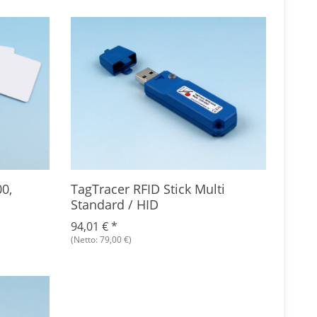
0,
TagTracer RFID Stick Multi
Dual
Standard / HID
Entw
94,01 €
*
296,
(Netto: 79,00 €)
(Netto: