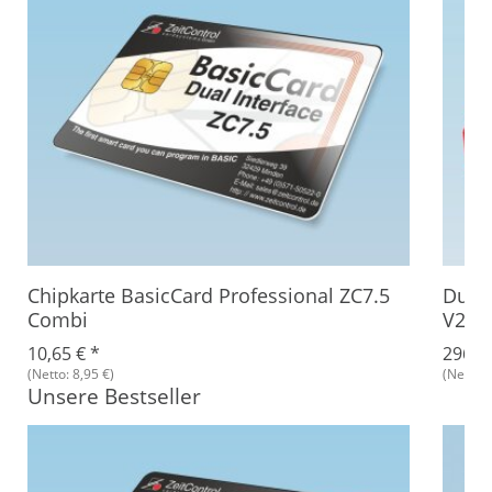
Chipkarte BasicCard Professional ZC7.5
Dual 
Combi
V2
10,65 €
*
296,3
(Netto: 8,95 €)
(Netto: 
Unsere Bestseller