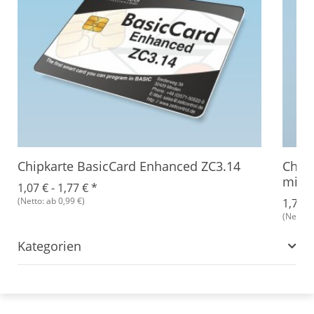
Chipkarte BasicCard Enhanced ZC3.14
Chip
mit 
1,07 € -
1,77 €
*
(Netto: ab 0,99 €)
1,77 
(Netto: 
Kategorien