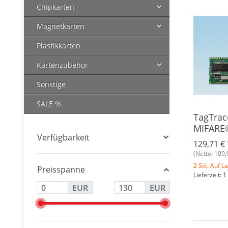
Chipkarten
Magnetkarten
Plastikkarten
Kartenzubehör
Sonstige
SALE %
TagTra
MIFARE
Verfügbarkeit
129,71 €
(Netto: 109,
2 Stk. Auf L
Preisspanne
Lieferzeit: 
EUR
EUR