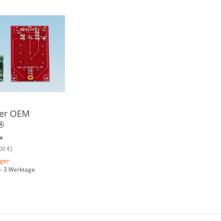
cer OEM
®
*
00 €)
ager
1 - 3 Werktage