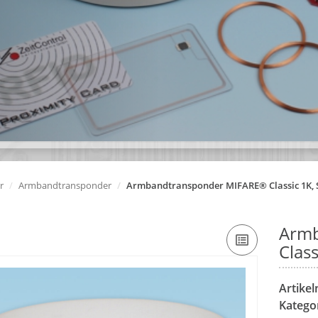
r
Armbandtransponder
Armbandtransponder MIFARE® Classic 1K, S
Armb
Class
Artike
Katego