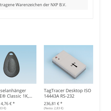
tragene Warenzeichen der NXP B.V.
sselanhänger
TagTracer Desktop ISO
TagT
® Classic 1K,
14443A RS-232
MIF
k
-
4,76 €
*
236,81 €
*
129,
83 €)
(Netto: 2,83 €)
(Netto: