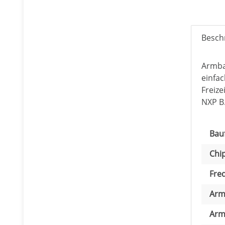
Besch
Armba
einfac
Freiz
NXP B.
Pro
Wer
Bau
Chip
Fre
Arm
Arm