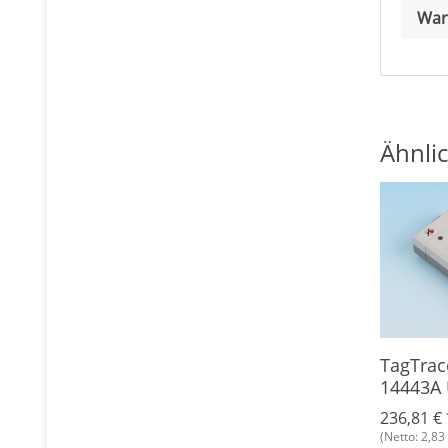
War
Ähnlic
lanhänger
Armbandtransponder
TagTrac
lassic 1K,
CCP, Silikon
14443A
8 €
*
5,89 €
*
236,81 €
(Netto: 2,83 €)
(Netto: 2,83 