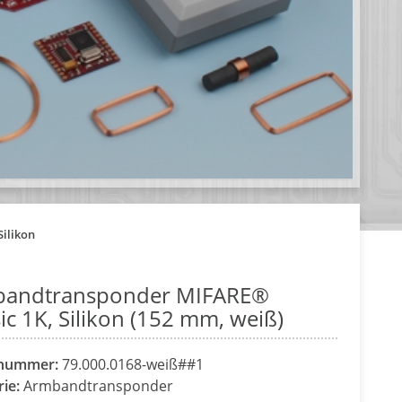
ilikon
andtransponder MIFARE®
ic 1K, Silikon (152 mm, weiß)
lnummer:
79.000.0168-weiß##1
rie:
Armbandtransponder