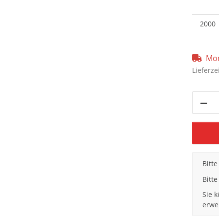
2000
Mom
Lieferze
x
Bitt
Bitte
Sie 
erwe