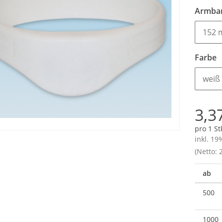
Armba
152
Farbe
weiß
3,3
pro 1 St
inkl. 19
(Netto: 2
ab
500
1000