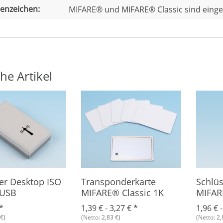
enzeichen:
MIFARE® und MIFARE® Classic sind einge
he Artikel
er Desktop ISO
Transponderkarte
Schlü
 USB
MIFARE® Classic 1K
MIFARE
Plasti
*
1,39 € -
3,27 €
*
1,96 € 
€)
(Netto: 2,83 €)
(Netto: 2,