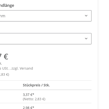
ndlänge
 mm
7 €
k.
% USt. , zzgl.
Versand
,83 €)
Stückpreis / Stk.
3,37 €
*
(Netto: 2,83 €)
2,98 €
*