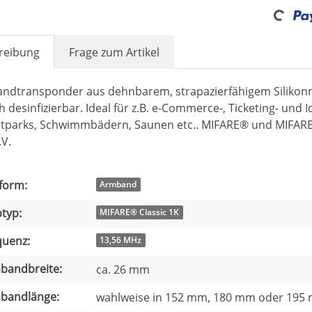
Loading...
reibung
Frage zum Artikel
ndtransponder aus dehnbarem, strapazierfähigem Silikonma
h desinfizierbar. Ideal für z.B. e-Commerce-, Ticketing- und
eitparks, Schwimmbädern, Saunen etc.. MIFARE® und MIFARE
V.
dukteigenschaft
t
form:
Armband
typ:
MIFARE® Classic 1K
quenz:
13,56 MHz
bandbreite:
ca. 26 mm
bandlänge:
wahlweise in 152 mm, 180 mm oder 195