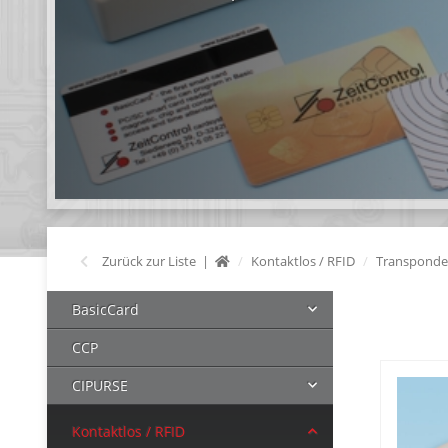
Zurück zur Liste
Kontaktlos / RFID
Transponde
BasicCard
CCP
CIPURSE
Kontaktlos / RFID