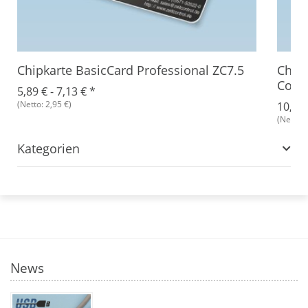
Chipkarte BasicCard Professional ZC7.5
Chipk
Comb
5,89 € -
7,13 €
*
(Netto: 2,95 €)
10,65
(Netto: 
Kategorien
News