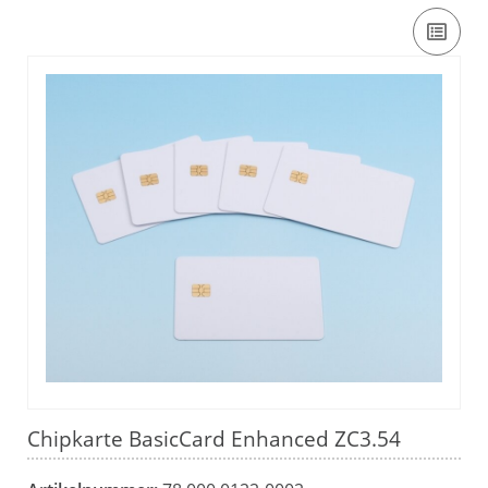
Chipkarte BasicCard Enhanced ZC3.54