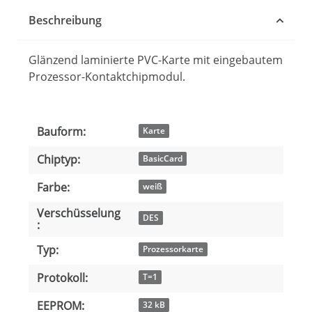
Beschreibung
Glänzend laminierte PVC-Karte mit eingebautem
Prozessor-Kontaktchipmodul.
Bauform:
Produkteigenschaft
Wert
Karte
Chiptyp:
BasicCard
Farbe:
weiß
Verschüsselung
DES
:
Typ:
Prozessorkarte
Protokoll:
T=1
EEPROM:
32 kB