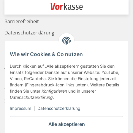
Barrierefreiheit
Datenschutzerklärung
Haftungsausschluss
Wie wir Cookies & Co nutzen
Newsletter
Durch Klicken auf „Alle akzeptieren“ gestatten Sie den
AGB
Einsatz folgender Dienste auf unserer Website: YouTube,
Kontakt
Vimeo, ReCaptcha. Sie können die Einstellung jederzeit
ändern (Fingerabdruck-Icon links unten). Weitere Details
Widerrufsrecht
finden Sie unter
Konfigurieren
und in unserer
Datenschutzerklärung
.
Zahlungsinformationen
Impressum
|
Datenschutzerklärung
Sitemap
Liefer- & Versandkosten
Alle akzeptieren