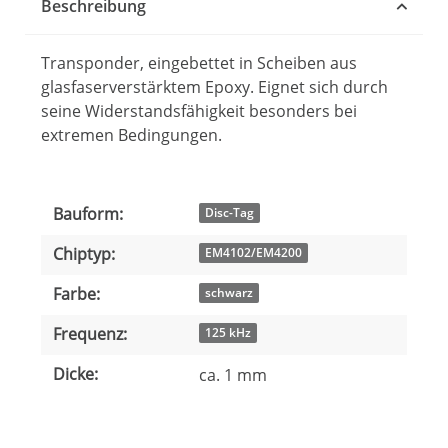
Beschreibung
Transponder, eingebettet in Scheiben aus
glasfaserverstärktem Epoxy. Eignet sich durch
seine Widerstandsfähigkeit besonders bei
extremen Bedingungen.
Bauform:
Produkteigenschaft
Wert
Disc-Tag
Chiptyp:
EM4102/EM4200
Farbe:
schwarz
Frequenz:
125 kHz
Dicke:
ca. 1 mm