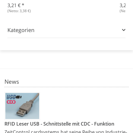
3,21 €
*
3,27 
(Netto: 3,38 €)
(Netto: 
Kategorien
News
RFID Leser USB - Schnittstelle mit CDC - Funktion
ZeitControl cardsystems hat seine Reihe von Industrie-