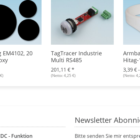
g EM4102, 20
TagTracer Industrie
Armba
oxy
Multi RS485
Hitag-
201,11 €
*
3,39 € 
€)
(Netto: 4,25 €)
(Netto: 4,
Newsletter Abonni
CDC - Funktion
Bitte senden Sie mir entsp