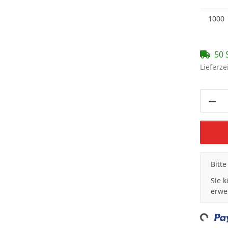
1000
50 
Lieferze
x
Bitt
Sie 
erwe
Loading...