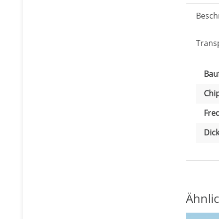
Besch
Trans
Pro
Wer
Bau
Chip
Fre
Dick
Ähnlic