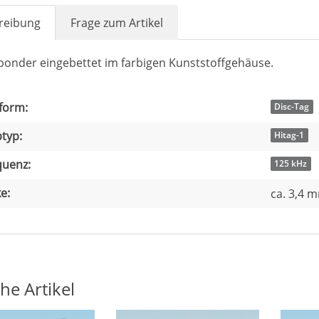
reibung
Frage zum Artikel
ponder eingebettet im farbigen Kunststoffgehäuse.
dukteigenschaft
t
form:
Disc-Tag
typ:
Hitag-1
quenz:
125 kHz
e:
ca. 3,4 
he Artikel