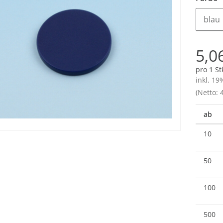
blau
5,0
pro 1 St
inkl. 19
(Netto: 4
ab
10
50
100
500