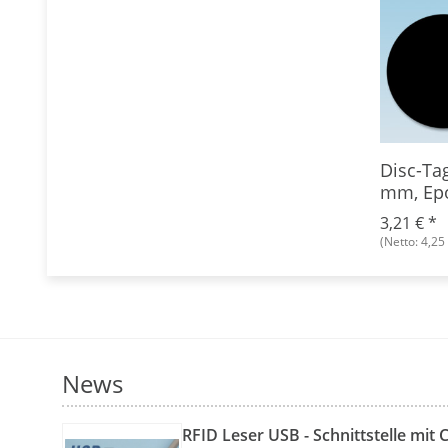
EM4102, 30
Schlüsselanhänger
Disc-Ta
rung 3,2 mm,
Hitag-1, Epoxy
mm, Ep
2,63 € -
5,95 €
*
3,21 €
*
(Netto: 4,25 €)
(Netto: 4,25 
News
RFID Leser USB - Schnittstelle mit 