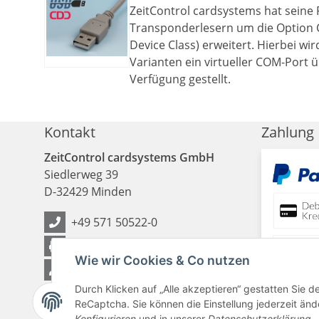
ZeitControl cardsystems hat seine 
Transponderlesern um die Option
Device Class) erweitert. Hierbei wi
Varianten ein virtueller COM-Port 
Verfügung gestellt.
Kontakt
Zahlung
ZeitControl cardsystems GmbH
Siedlerweg 39
D
-
32429
Minden
+49 571 50522-0
+49 571 50522-99
Wie wir Cookies & Co nutzen
Kontakt
Durch Klicken auf „Alle akzeptieren“ gestatten Sie 
ReCaptcha. Sie können die Einstellung jederzeit ände
Konfigurieren
und in unserer
Datenschutzerklärung
.