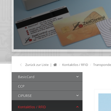
Zurück zur Liste
Kontaktlos / RFID
Transponde
BasicCard
CCP
CIPURSE
Kontaktlos / RFID