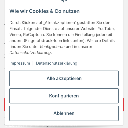
Haftungsausschluss
Wie wir Cookies & Co nutzen
Newsletter
AGB
Durch Klicken auf „Alle akzeptieren“ gestatten Sie den
Einsatz folgender Dienste auf unserer Website: YouTube,
Kontakt
Vimeo, ReCaptcha. Sie können die Einstellung jederzeit
ändern (Fingerabdruck-Icon links unten). Weitere Details
Widerrufsrecht
finden Sie unter
Konfigurieren
und in unserer
Datenschutzerklärung
.
Zahlungsinformationen
Impressum
|
Datenschutzerklärung
Sitemap
Liefer- & Versandkosten
Alle akzeptieren
Impressum
Konfigurieren
Vertrag widerrufen
Ablehnen
* Alle Preise inkl. gesetzlicher USt., zzgl.
Versand
© ZeitControl cardsystems GmbH