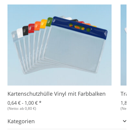
Kartenschutzhülle Vinyl mit Farbbalken
Trans
0,64 € -
1,00 €
*
1,87 €
(Netto: ab 0,80 €)
(Netto: 
Kategorien