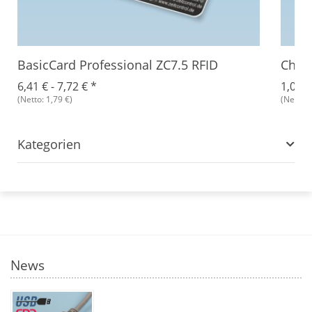
BasicCard Professional ZC7.5 RFID
Chip
6,41 € -
7,72 €
*
1,07 €
(Netto: 1,79 €)
(Netto: 
Kategorien
News