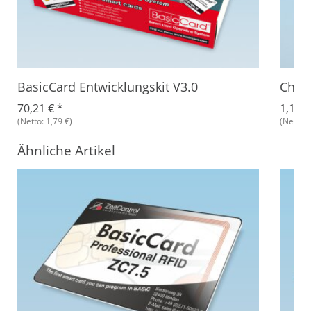
BasicCard Entwicklungskit V3.0
Chip
70,21 €
*
1,18 
(Netto: 1,79 €)
(Netto: 
Ähnliche Artikel