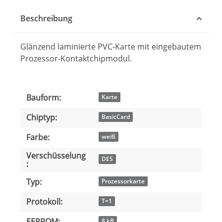
Beschreibung
Glänzend laminierte PVC-Karte mit eingebautem
Prozessor-Kontaktchipmodul.
Bauform:
Produkteigenschaft
Wert
Karte
Chiptyp:
BasicCard
Farbe:
weiß
Verschüsselung
DES
:
Typ:
Prozessorkarte
Protokoll:
T=1
EEPROM:
8 kB