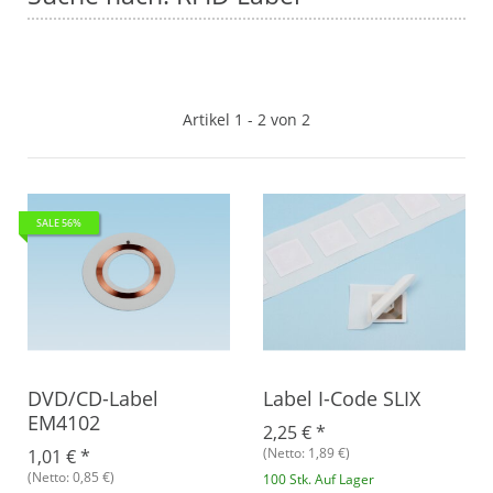
Artikel 1 - 2 von 2
SALE 56%
DVD/CD-Label
Label I-Code SLIX
EM4102
2,25 €
*
(Netto: 1,89 €)
1,01 €
*
(Netto: 0,85 €)
100 Stk. Auf Lager