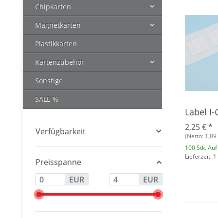
Chipkarten
Magnetkarten
Plastikkarten
Kartenzubehör
Sonstige
SALE %
Label I-
2,25 €
*
Verfügbarkeit
(Netto: 1,89 
100 Stk. Auf
Lieferzeit: 
Preisspanne
EUR
EUR