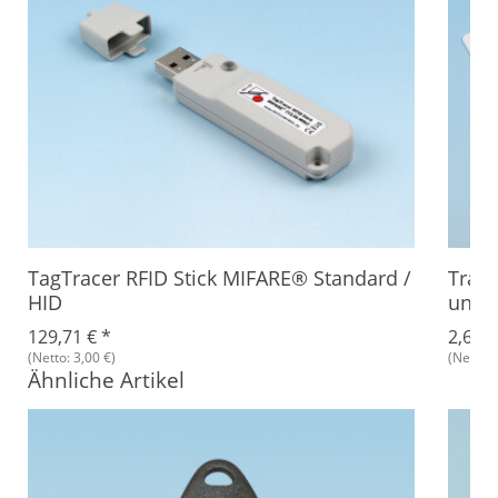
TagTracer RFID Stick MIFARE® Standard /
Tran
HID
unbe
129,71 €
*
2,68 
(Netto: 3,00 €)
(Netto: 
Ähnliche Artikel