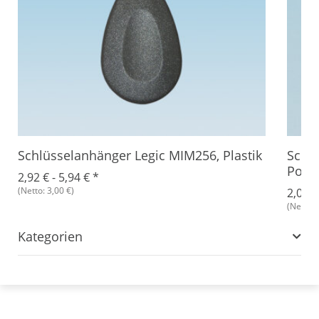
Schlüsselanhänger Legic MIM256, Plastik
Schl
Poly
2,92 € -
5,94 €
*
(Netto: 3,00 €)
2,07 €
(Netto: 
Kategorien