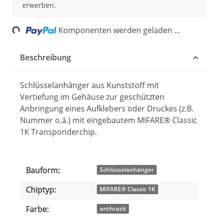
erwerben.
Loading...
Komponenten werden geladen ...
Beschreibung
Schlüsselanhänger aus Kunststoff mit
Vertiefung im Gehäuse zur geschützten
Anbringung eines Aufklebers oder Druckes (z.B.
Nummer o.ä.) mit eingebautem MIFARE® Classic
1K Transponderchip.
Bauform:
Produkteigenschaft
Wert
Schlüsselanhänger
Chiptyp:
MIFARE® Classic 1K
Farbe:
anthrazit