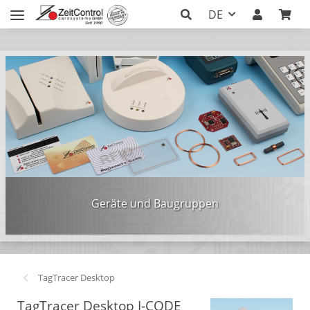
DE
Geräte und Baugruppen
TagTracer Desktop
TagTracer Desktop I-CODE