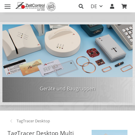
DE
Geräte und Baugruppen
TagTracer Desktop
TagTracer Desktop Multi