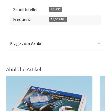
Schnittstelle:
Produkteigenschaft
Wert
RS-232
Frequenz:
13,56 MHz
Frage zum Artikel
Ähnliche Artikel