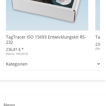
TagTracer ISO 15693 Entwicklungskit RS-
TagT
232
236,8
(Netto: 
236,81 €
*
(Netto: 199,00 €)
Kategorien
News