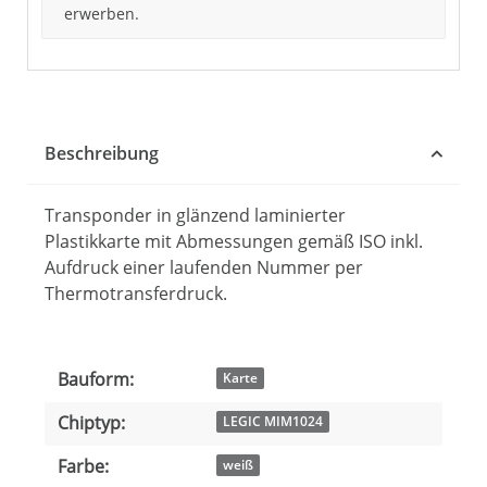
erwerben.
Beschreibung
Transponder in glänzend laminierter
Plastikkarte mit Abmessungen gemäß ISO inkl.
Aufdruck einer laufenden Nummer per
Thermotransferdruck.
Bauform:
Produkteigenschaft
Wert
Karte
Chiptyp:
LEGIC MIM1024
Farbe:
weiß