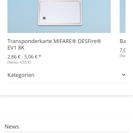
Transponderkarte MIFARE® DESFire®
Basic
EV1 8K
7,04 €
(Netto: 
2,86 € -
5,06 €
*
(Netto: 4,55 €)
Kategorien
News