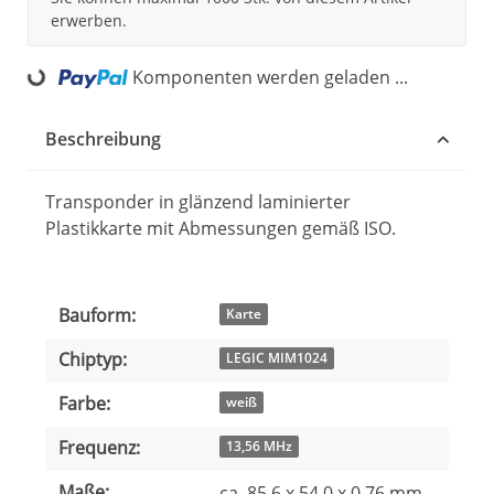
erwerben.
Komponenten werden geladen ...
Loading...
Beschreibung
Transponder in glänzend laminierter
Plastikkarte mit Abmessungen gemäß ISO.
Bauform:
Produkteigenschaft
Wert
Karte
Chiptyp:
LEGIC MIM1024
Farbe:
weiß
Frequenz:
13,56 MHz
Maße:
ca. 85,6 x 54,0 x 0,76 mm