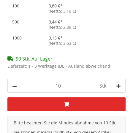
100
3,80 €
*
(Netto: 3,19 €)
500
3,44 €
*
(Netto: 2,89 €)
1000
3,13 €
*
(Netto: 2,63 €)
90 Stk. Auf Lager
Lieferzeit:
1 - 3 Werktage
(DE - Ausland abweichend)
Stk.
x
Bitte beachten Sie die Mindestabnahme von 10 Stk..
Sie können maximal 1000 Stk. von diesem Artikel