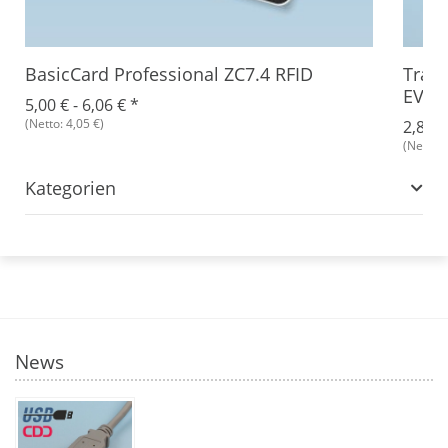
BasicCard Professional ZC7.4 RFID
Tran
EV1 
5,00 € -
6,06 €
*
(Netto: 4,05 €)
2,86 €
(Netto: 
Kategorien
News