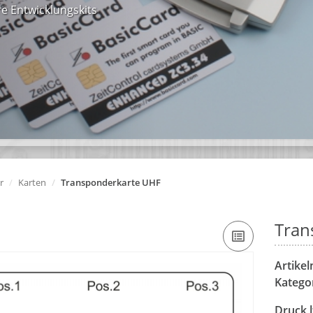
e Entwicklungskits
r
Karten
Transponderkarte UHF
Tran
Artike
Katego
Druck l