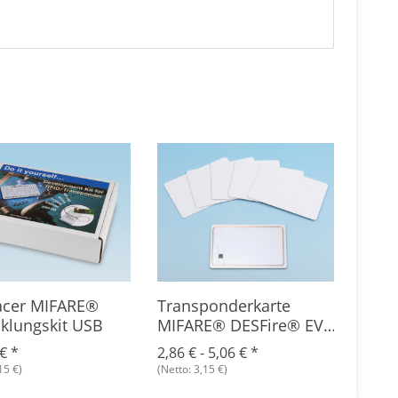
acer MIFARE®
Transponderkarte
Tran
klungskit USB
MIFARE® DESFire® EV1
MIFA
8K
 €
*
2,86 € -
5,06 €
*
1,39 
15 €)
(Netto: 3,15 €)
(Netto: