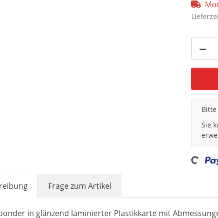
Mom
Lieferze
x
Bitt
Sie 
erwe
Loading...
reibung
Frage zum Artikel
ponder in glänzend laminierter Plastikkarte mit Abmessung