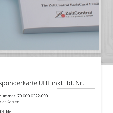
sponderkarte UHF inkl. lfd. Nr.
lnummer:
79.000.0222-0001
rie:
Karten
fd. Nr.