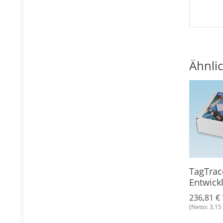
Ähnlic
lanhänger
TagTracer Industrie
TagTrac
lassic 1K,
Mifare® / ISO14443 RS-
Entwick
485
6 €
*
224,91 €
*
236,81 €
(Netto: 3,15 €)
(Netto: 3,15 