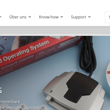
Über uns
Know-how
Support
s
rammierbare
r in wenigen Stunden