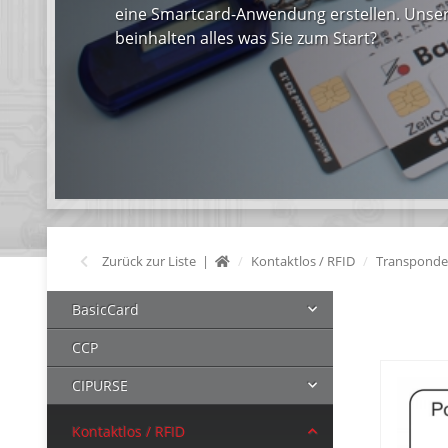
eine Smartcard-Anwendung erstellen. Unser
beinhalten alles was Sie zum Start?
Zurück zur Liste
Kontaktlos / RFID
Transponde
BasicCard
CCP
CIPURSE
Kontaktlos / RFID