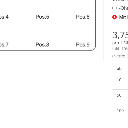
-Oh
Mit
3,7
pro 1 St
inkl. 19
(Netto: 3
ab
10
50
100