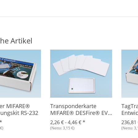
he Artikel
er MIFARE®
Transponderkarte
TagTr
lungskit RS-232
MIFARE® DESFire® EV1
Entwic
4K
*
2,26 € -
4,46 €
*
236,81
€)
(Netto: 3,15 €)
(Netto: 3,