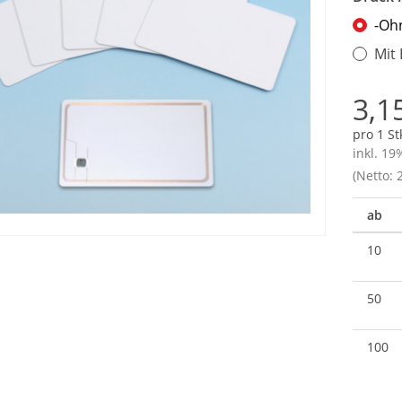
-Oh
Mit
3,1
pro 1 St
inkl. 19
(Netto: 2
ab
10
50
100