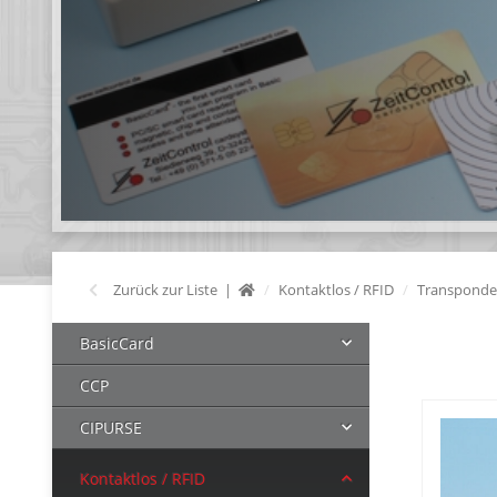
Zurück zur Liste
Kontaktlos / RFID
Transponde
BasicCard
CCP
CIPURSE
Kontaktlos / RFID