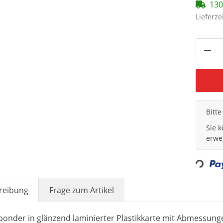
130
Lieferze
x
Bitt
Sie 
Loading...
erwe
reibung
Frage zum Artikel
ponder in glänzend laminierter Plastikkarte mit Abmessung