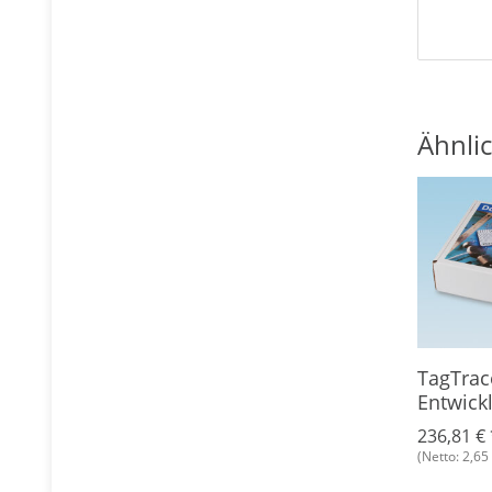
Ähnlic
lanhänger
TagTracer Desktop ISO
TagTrac
lassic 1K,
14443A USB
Entwick
8 €
*
236,81 €
*
236,81 €
(Netto: 2,65 €)
(Netto: 2,65 