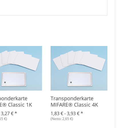
ponderkarte
Transponderkarte
TagT
E® Classic 1K
MIFARE® Classic 4K
Entw
-
3,27 €
*
1,83 € -
3,93 €
*
236,
65 €)
(Netto: 2,65 €)
(Netto: