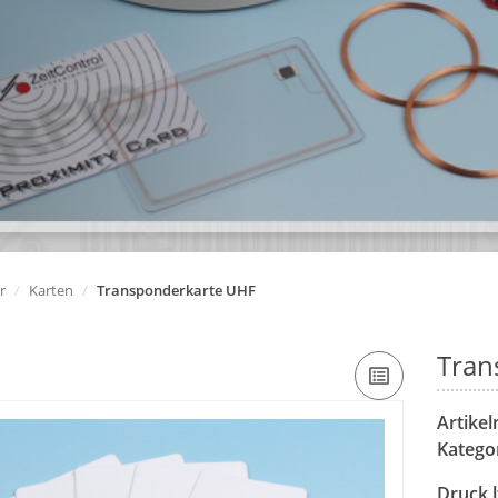
r
Karten
Transponderkarte UHF
Tran
Artike
Katego
Druck l