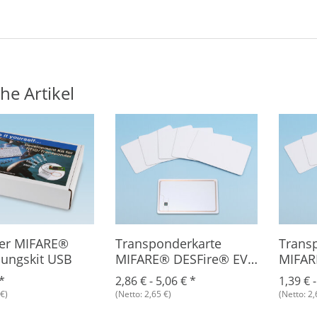
he Artikel
er MIFARE®
Transponderkarte
Trans
lungskit USB
MIFARE® DESFire® EV1
MIFAR
8K
*
2,86 € -
5,06 €
*
1,39 € 
€)
(Netto: 2,65 €)
(Netto: 2,