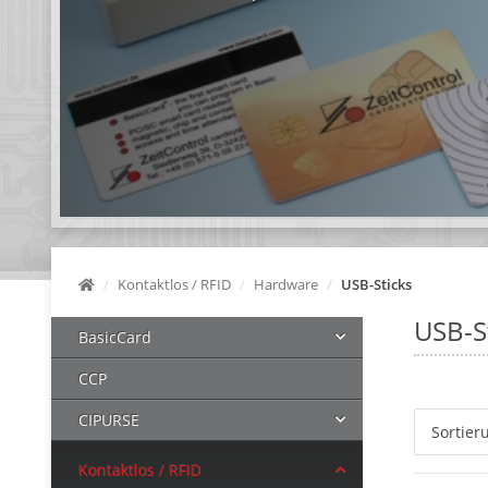
Kontaktlos / RFID
Hardware
USB-Sticks
USB-S
BasicCard
CCP
CIPURSE
Sortier
Kontaktlos / RFID