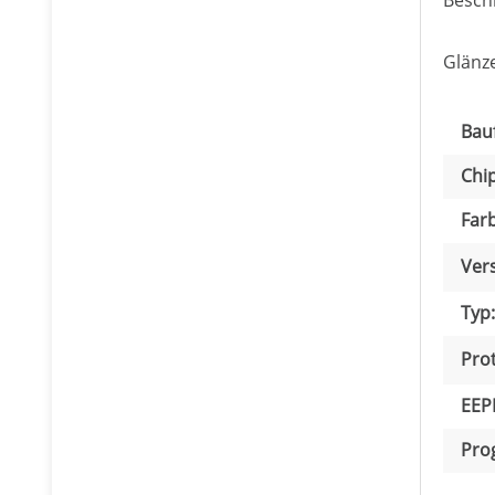
Glänz
Pro
Wer
Bau
Chip
Farb
Ver
Typ:
Prot
EEP
Pro