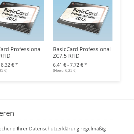
ard Professional
BasicCard Professional
Chip
RFID
ZC7.5 RFID
Prof
Com
-
8,32 €
*
6,41 € -
7,72 €
*
10,6
25 €)
(Netto: 6,25 €)
(Netto:
eren
rechend Ihrer
Datenschutzerklärung
regelmäßig