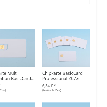
rte Multi
Chipkarte BasicCard
Dual
ation BasicCard
Professional ZC7.6
Basi
mit SIM-Stanzung
Entw
*
6,84 €
*
296,
25 €)
(Netto: 6,25 €)
(Netto: