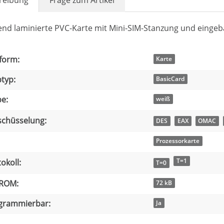
end laminierte PVC-Karte mit Mini-SIM-Stanzung und einge
dukteigenschaft
t
form:
Karte
typ:
BasicCard
e:
weiß
schüsselung:
DES
EAX
OMAC
Prozessorkarte
T=1
okoll:
T=0
ROM:
72 kB
grammierbar:
Ja