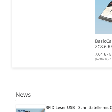
 BasicCard
Chipkarte Multi
BasicCa
nal ZC7.5
Application BasicCard
ZC8.6 R
ZC6.5
3 €
*
5,34 € -
6,53 €
*
7,04 € -
8
(Netto: 6,25 €)
(Netto: 6,25 
News
RFID Leser USB - Schnittstelle mit 