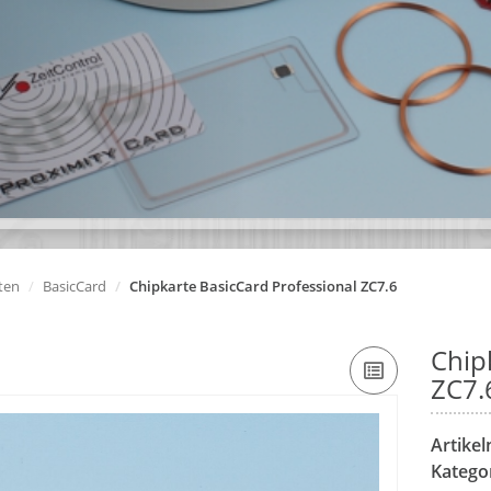
ten
BasicCard
Chipkarte BasicCard Professional ZC7.6
Chip
ZC7.
Artike
Katego