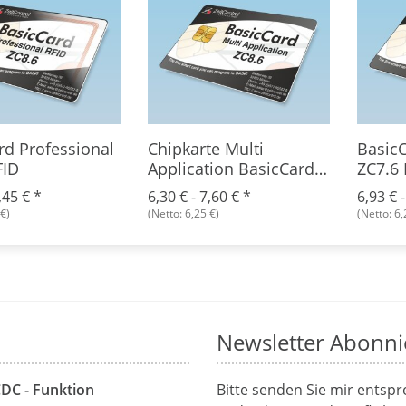
rd Professional
Chipkarte Multi
BasicC
FID
Application BasicCard
ZC7.6 
ZC8.6
,45 €
*
6,30 € -
7,60 €
*
6,93 € 
€)
(Netto: 6,25 €)
(Netto: 6,
Newsletter Abonni
CDC - Funktion
Bitte senden Sie mir entsp