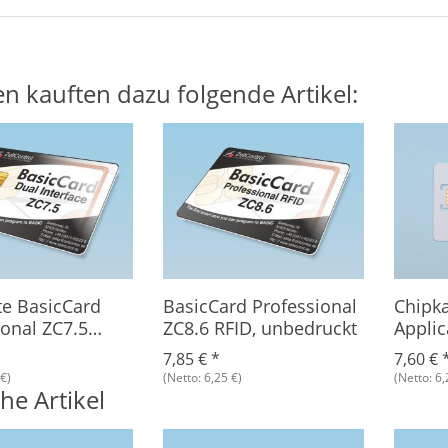
n kauften dazu folgende Artikel:
te BasicCard
BasicCard Professional
Chipka
ional ZC7.5
ZC8.6 RFID, unbedruckt
Applic
ZC8.6 
7,85 €
*
7,60 €
€)
(Netto: 6,25 €)
(Netto: 6,
he Artikel