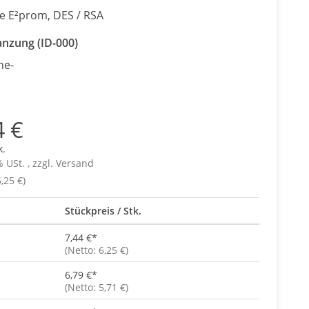
e E²prom, DES / RSA
anzung (ID-000)
ne-
4 €
k.
% USt. , zzgl.
Versand
,25 €)
Stückpreis / Stk.
7,44 €
*
(Netto: 6,25 €)
6,79 €
*
(Netto: 5,71 €)