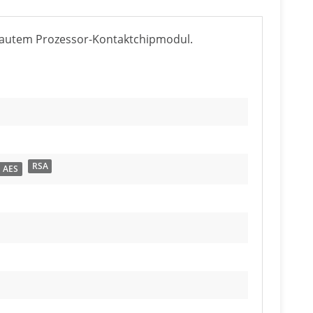
bautem Prozessor-Kontaktchipmodul.
RSA
AES