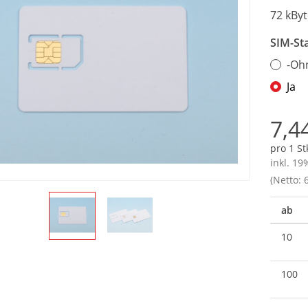
72 kByt
SIM-St
-Oh
Ja
7,4
pro 1 St
inkl. 19
(Netto: 6
ab
10
100