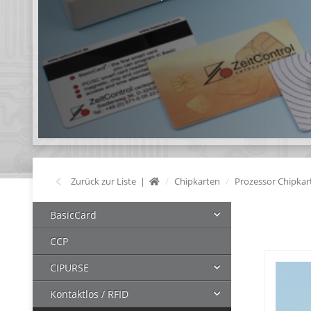
Zurück zur Liste
Chipkarten
Prozessor Chipkar
BasicCard
CCP
CIPURSE
Kontaktlos / RFID