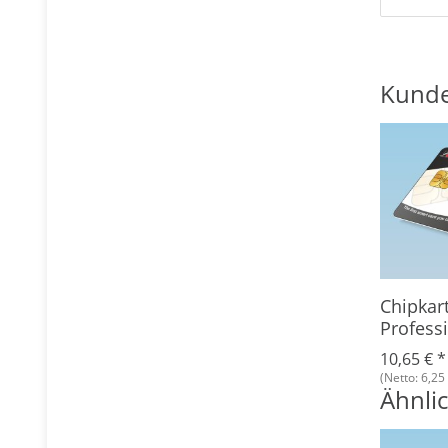
Kunde
rface
Transponderkarte
Chipkar
d
ZCPurse T 12k
Profess
ngskit V2
Combi
4,15 €
*
10,65 €
*
(Netto: 6,25 €)
(Netto: 6,25 
Ähnlic