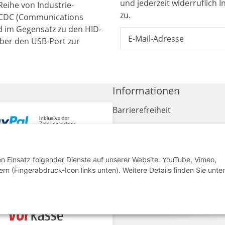
und jederzeit widerruflich 
Reihe von Industrie-
zu.
 CDC (Communications
rd im Gegensatz zu den HID-
über den USB-Port zur
Informationen
Barrierefreiheit
Haftungsausschluss
AGB
den Einsatz folgender Dienste auf unserer Website: YouTube, Vimeo,
Widerrufsrecht
rn (Fingerabdruck-Icon links unten). Weitere Details finden Sie unter
Sitemap
Impressum