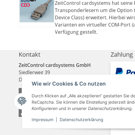
ZeitControl cardsystems hat seine 
Transponderlesern um die Option
Device Class) erweitert. Hierbei wi
Varianten ein virtueller COM-Port 
Verfügung gestellt.
Kontakt
Zahlung
ZeitControl cardsystems GmbH
Siedlerweg 39
D
-
32429
Minden
Wie wir Cookies & Co nutzen
+49 571 50522-0
Durch Klicken auf „Alle akzeptieren“ gestatten Sie 
+49 571 50522-99
ReCaptcha. Sie können die Einstellung jederzeit ände
Konfigurieren
und in unserer
Datenschutzerklärung
.
Kontakt
Impressum
|
Datenschutzerklärung