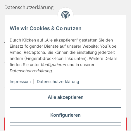
Datenschutzerklärung
Haftungsausschluss
Wie wir Cookies & Co nutzen
Newsletter
Durch Klicken auf „Alle akzeptieren“ gestatten Sie den
AGB
Einsatz folgender Dienste auf unserer Website: YouTube,
Kontakt
Vimeo, ReCaptcha. Sie können die Einstellung jederzeit
ändern (Fingerabdruck-Icon links unten). Weitere Details
Widerrufsrecht
finden Sie unter
Konfigurieren
und in unserer
Datenschutzerklärung
.
Zahlungsinformationen
Impressum
|
Datenschutzerklärung
Sitemap
Liefer- & Versandkosten
Alle akzeptieren
Impressum
Konfigurieren
Vertrag widerrufen