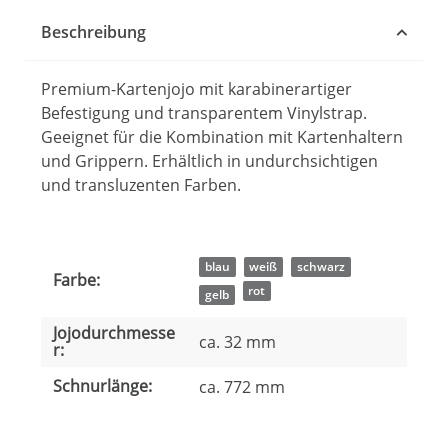
oading...
Beschreibung
Premium-Kartenjojo mit karabinerartiger
Befestigung und transparentem Vinylstrap.
Geeignet für die Kombination mit Kartenhaltern
und Grippern. Erhältlich in undurchsichtigen
und transluzenten Farben.
Produkteigenschaft
Wert
blau
weiß
schwarz
Farbe:
rot
gelb
Jojodurchmesse
ca. 32 mm
r:
Schnurlänge:
ca. 772 mm