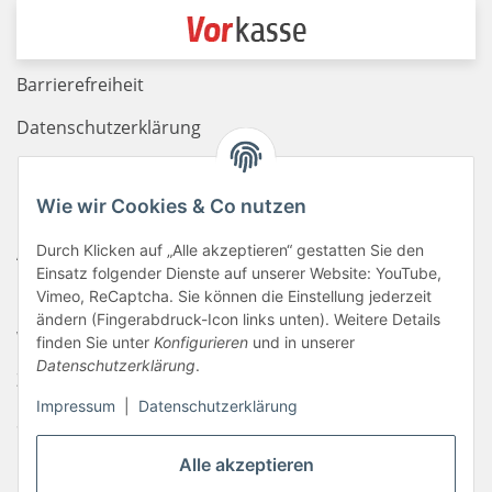
Barrierefreiheit
Datenschutzerklärung
Haftungsausschluss
Wie wir Cookies & Co nutzen
Newsletter
Durch Klicken auf „Alle akzeptieren“ gestatten Sie den
AGB
Einsatz folgender Dienste auf unserer Website: YouTube,
Kontakt
Vimeo, ReCaptcha. Sie können die Einstellung jederzeit
ändern (Fingerabdruck-Icon links unten). Weitere Details
Widerrufsrecht
finden Sie unter
Konfigurieren
und in unserer
Datenschutzerklärung
.
Zahlungsinformationen
Impressum
|
Datenschutzerklärung
Sitemap
Liefer- & Versandkosten
Alle akzeptieren