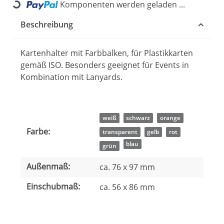
Komponenten werden geladen ...
Loading...
Beschreibung
Kartenhalter mit Farbbalken, für Plastikkarten
gemäß ISO. Besonders geeignet für Events in
Kombination mit Lanyards.
Produkteigenschaft
Wert
weiß
schwarz
orange
Farbe:
transparent
gelb
rot
blau
grün
Außenmaß:
ca. 76 x 97 mm
Einschubmaß:
ca. 56 x 86 mm