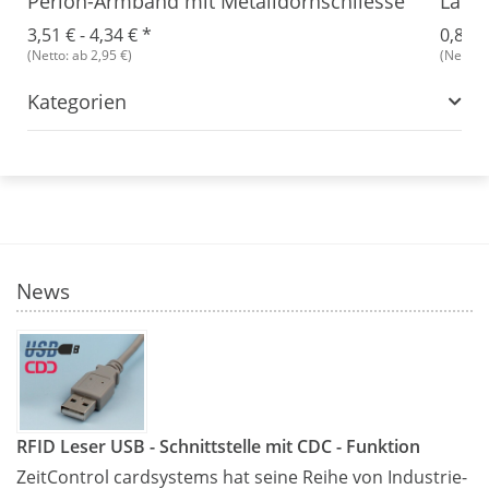
Perlon-Armband mit Metalldornschliesse
Lany
3,51 € -
4,34 €
*
0,89 €
(Netto: ab 2,95 €)
(Netto: 
Kategorien
News
RFID Leser USB - Schnittstelle mit CDC - Funktion
ZeitControl cardsystems hat seine Reihe von Industrie-