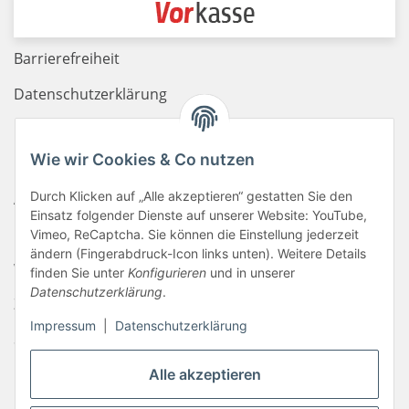
Barrierefreiheit
Datenschutzerklärung
Haftungsausschluss
Wie wir Cookies & Co nutzen
Newsletter
Durch Klicken auf „Alle akzeptieren“ gestatten Sie den
AGB
Einsatz folgender Dienste auf unserer Website: YouTube,
Kontakt
Vimeo, ReCaptcha. Sie können die Einstellung jederzeit
ändern (Fingerabdruck-Icon links unten). Weitere Details
Widerrufsrecht
finden Sie unter
Konfigurieren
und in unserer
Datenschutzerklärung
.
Zahlungsinformationen
Impressum
|
Datenschutzerklärung
Sitemap
Liefer- & Versandkosten
Alle akzeptieren