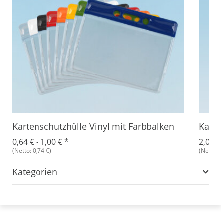
Kartenschutzhülle Vinyl mit Farbbalken
Karte
0,64 € -
1,00 €
*
2,06 €
(Netto: 0,74 €)
(Netto: 
Kategorien