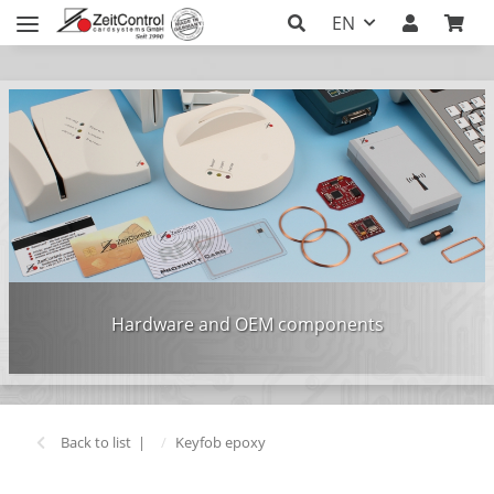
EN
Hardware and OEM components
Back to list
Keyfob epoxy