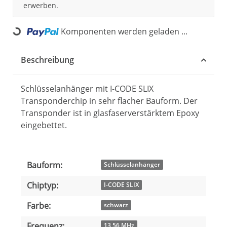
erwerben.
Komponenten werden geladen ...
Loading...
Beschreibung
Schlüsselanhänger mit I-CODE SLIX
Transponderchip in sehr flacher Bauform. Der
Transponder ist in glasfaserverstärktem Epoxy
eingebettet.
Bauform:
Produkteigenschaft
Wert
Schlüsselanhänger
Chiptyp:
I-CODE SLIX
Farbe:
schwarz
Frequenz:
13,56 MHz