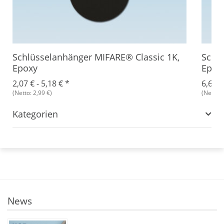
Schlüsselanhänger MIFARE® Classic 1K,
Schlü
Epoxy
Epox
2,07 € -
5,18 €
*
6,66 €
(Netto: 2,99 €)
(Netto: 
Kategorien
News