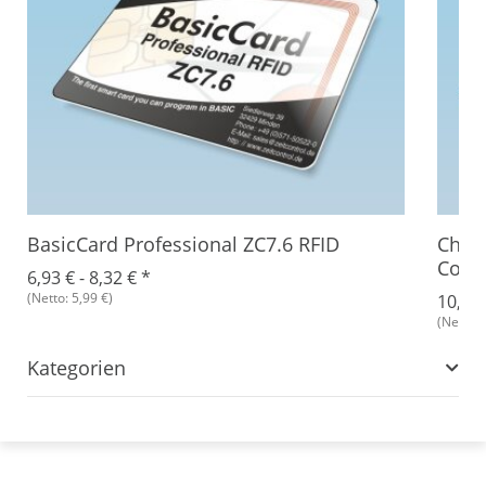
BasicCard Professional ZC7.6 RFID
Chipk
Comb
6,93 € -
8,32 €
*
(Netto: 5,99 €)
10,65
(Netto: 
Kategorien