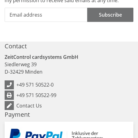
my permission to receive said emails at any time.
Subscribe
Contact
ZeitControl cardsystems GmbH
Siedlerweg 39
D
-
32429
Minden
+49 571 50522-0
+49 571 50522-99
Contact Us
Payment