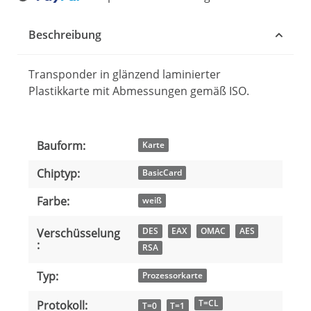
ding...
Beschreibung
Transponder in glänzend laminierter
Plastikkarte mit Abmessungen gemäß ISO.
Bauform:
Produkteigenschaft
Wert
Karte
Chiptyp:
BasicCard
Farbe:
weiß
DES
EAX
OMAC
AES
Verschüsselung
:
RSA
Typ:
Prozessorkarte
T=CL
Protokoll:
T=0
T=1